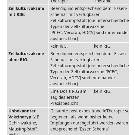
Therapie
Therapie
Zellkulturvakzine
Beendigung entsprechend dem “Essen-
mit RIG
:
Schema” mit verfügbaren
Zellkulturimpfstoff (die unterschiedlichen
Typen der Zellkulturvakzine
[PCEC, Verorab, HDCV] sind miteinander
austauschbar)
kein RIG.
kein RIG.
Zellkulturvakzine
Beendigung entsprechend dem “Essen-
ohne RIG
:
Schema” mit verfügbaren
Zellkulturimpfstoff (die unterschiedlichen
Typen der Zellkulturvakzine [PCEC,
Verorab, HDCV] sind miteinander
austauschbar).
Eine Dosis RIG am
kein RIG.
Tag des ersten
Praxisbesuchs
Unbekannter
Gesamte post-expositionelleTherapie so
Vakzinetyp
(z.B.
beginnen, als wenn bisher keine
Gehirnvakzine,
Impfungen durchgeführt worden wären -
Mausimpfstoff,
entsprechend “Essen-Schema”.
nicht