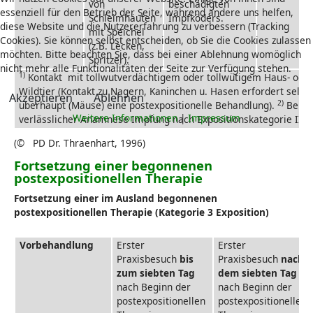
von
beschädigten
essenziell für den Betrieb der Seite, während andere uns helfen,
Schleimhäuten
Impfköders.
diese Website und die Nutzererfahrung zu verbessern (Tracking
mit Speichel
Cookies). Sie können selbst entscheiden, ob Sie die Cookies zulassen
(z.B. Lecken,
möchten. Bitte beachten Sie, dass bei einer Ablehnung womöglich
Spritzer).
nicht mehr alle Funktionalitäten der Seite zur Verfügung stehen.
1)
Kontakt mit tollwutverdächtigem oder tollwütigem Haus- ode
Wildtier (Kontakt zu Nagern, Kaninchen u. Hasen erfordert selte
Akzeptieren
Ablehnen
2)
überhaupt (Mäuse) eine postexpositionelle Behandlung).
Bei n
Weitere Informationen
|
Impressum
verlässlicher Anamnese Impfung nach Expositionskategorie II od
(© PD Dr. Thraenhart, 1996)
Fortsetzung einer begonnenen
postexpositionellen Therapie
Fortsetzung einer im Ausland begonnenen
postexpositionellen Therapie (Kategorie 3 Exposition)
Vorbehandlung
Erster
Erster
Praxisbesuch
bis
Praxisbesuch
nach
zum siebten Tag
dem siebten Tag
nach Beginn der
nach Beginn der
postexpositionellen
postexpositionellen