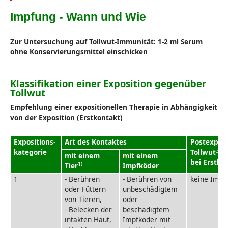
Impfung - Wann und Wie
Zur Untersuchung auf Tollwut-Immunität: 1-2 ml Serum
ohne Konservierungsmittel einschicken
Klassifikation einer Exposition gegenüber
Tollwut
Empfehlung einer expositionellen Therapie in Abhängigkeit
von der Exposition (Erstkontakt)
Expositions-
Art des Kontaktes
Postexposi
kategorie
Tollwut-Th
mit einem
mit einem
bei Erstko
1)
Tier
Impfköder
1
- Berühren
- Berühren von
keine Impf
oder Füttern
unbeschädigtem
von Tieren,
oder
- Belecken der
beschädigtem
intakten Haut,
Impfköder mit