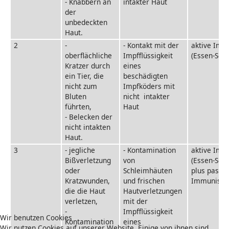
- Knabbern an
intakter Haut
der
unbedeckten
Haut.
2
-
- Kontakt mit der
aktive Imp
oberflächliche
Impfflüssigkeit
(Essen-Sch
Kratzer durch
eines
ein Tier, die
beschädigten
nicht zum
Impfköders mit
Bluten
nicht intakter
führten,
Haut
- Belecken der
nicht intakten
Haut.
3
- jegliche
- Kontamination
aktive Imp
Bißverletzung
von
(Essen-Sch
oder
Schleimhäuten
plus passiv
Kratzwunden,
und frischen
Immunisie
die die Haut
Hautverletzungen
verletzen,
mit der
-
Impfflüssigkeit
Wir benutzen Cookies
Kontamination
eines
Wir nutzen Cookies auf unserer Website. Einige von ihnen sind