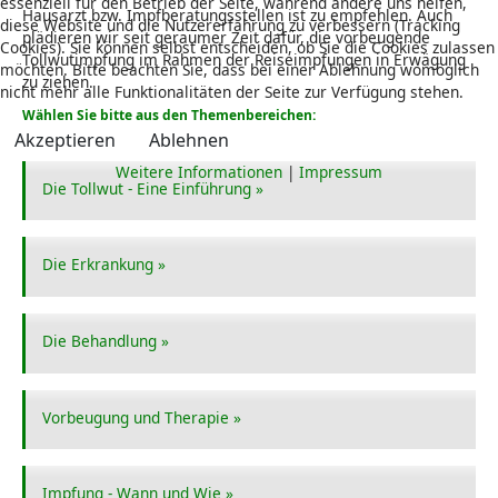
essenziell für den Betrieb der Seite, während andere uns helfen,
Hausarzt bzw. Impfberatungsstellen ist zu empfehlen. Auch
diese Website und die Nutzererfahrung zu verbessern (Tracking
plädieren wir seit geraumer Zeit dafür, die vorbeugende
Cookies). Sie können selbst entscheiden, ob Sie die Cookies zulassen
Tollwutimpfung im Rahmen der Reiseimpfungen in Erwägung
möchten. Bitte beachten Sie, dass bei einer Ablehnung womöglich
zu ziehen.
nicht mehr alle Funktionalitäten der Seite zur Verfügung stehen.
Wählen Sie bitte aus den Themenbereichen:
Akzeptieren
Ablehnen
Weitere Informationen
|
Impressum
Die Tollwut - Eine Einführung »
Die Erkrankung »
Die Behandlung »
Vorbeugung und Therapie »
Impfung - Wann und Wie »