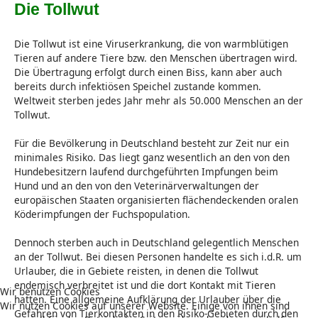
Die Tollwut
Die Tollwut ist eine Viruserkrankung, die von warmblütigen
Tieren auf andere Tiere bzw. den Menschen übertragen wird.
Die Übertragung erfolgt durch einen Biss, kann aber auch
bereits durch infektiösen Speichel zustande kommen.
Weltweit sterben jedes Jahr mehr als 50.000 Menschen an der
Tollwut.
Für die Bevölkerung in Deutschland besteht zur Zeit nur ein
minimales Risiko. Das liegt ganz wesentlich an den von den
Hundebesitzern laufend durchgeführten Impfungen beim
Hund und an den von den Veterinärverwaltungen der
europäischen Staaten organisierten flächendeckenden oralen
Köderimpfungen der Fuchspopulation.
Dennoch sterben auch in Deutschland gelegentlich Menschen
an der Tollwut. Bei diesen Personen handelte es sich i.d.R. um
Urlauber, die in Gebiete reisten, in denen die Tollwut
endemisch verbreitet ist und die dort Kontakt mit Tieren
Wir benutzen Cookies
hatten. Eine allgemeine Aufklärung der Urlauber über die
Wir nutzen Cookies auf unserer Website. Einige von ihnen sind
Gefahren von Tierkontakten in den Risiko-Gebieten durch den