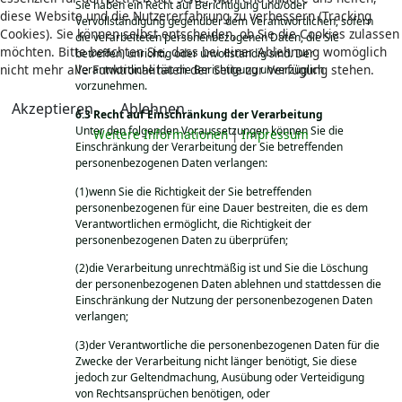
Sie haben ein Recht auf Berichtigung und/oder
diese Website und die Nutzererfahrung zu verbessern (Tracking
Vervollständigung gegenüber dem Verantwortlichen, sofern
Cookies). Sie können selbst entscheiden, ob Sie die Cookies zulassen
die verarbeiteten personenbezogenen Daten, die Sie
möchten. Bitte beachten Sie, dass bei einer Ablehnung womöglich
betreffen, unrichtig oder unvollständig sind. Der
nicht mehr alle Funktionalitäten der Seite zur Verfügung stehen.
Verantwortliche hat die Berichtigung unverzüglich
vorzunehmen.
Akzeptieren
Ablehnen
Recht auf Einschränkung der Verarbeitung
Unter den folgenden Voraussetzungen können Sie die
Weitere Informationen
|
Impressum
Einschränkung der Verarbeitung der Sie betreffenden
personenbezogenen Daten verlangen:
(1)wenn Sie die Richtigkeit der Sie betreffenden
personenbezogenen für eine Dauer bestreiten, die es dem
Verantwortlichen ermöglicht, die Richtigkeit der
personenbezogenen Daten zu überprüfen;
(2)die Verarbeitung unrechtmäßig ist und Sie die Löschung
der personenbezogenen Daten ablehnen und stattdessen die
Einschränkung der Nutzung der personenbezogenen Daten
verlangen;
(3)der Verantwortliche die personenbezogenen Daten für die
Zwecke der Verarbeitung nicht länger benötigt, Sie diese
jedoch zur Geltendmachung, Ausübung oder Verteidigung
von Rechtsansprüchen benötigen, oder